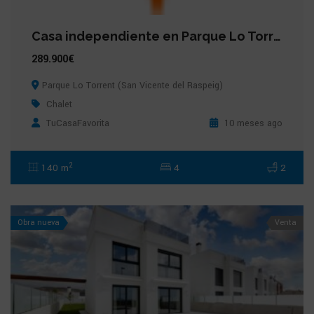
Casa independiente en Parque Lo Torrent (San Vicente del Raspeig)
289.900€
Parque Lo Torrent (San Vicente del Raspeig)
Chalet
TuCasaFavorita
10 meses ago
2
140 m
4
2
Obra nueva
Venta