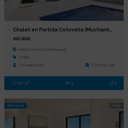
Chalet en Partida Cotoveta (Muchamiel)
450.000€
Partida Cotoveta (Muchamiel)
Chalet
TuCasaFavorita
10 meses ago
2
327 m
3
3
Obra nueva
Venta