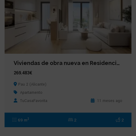
Viviendas de obra nueva en Residencial Volanta, Pau 2 (Alicante)
269.483€
Pau 2 (Alicante)
Apartamento
TuCasaFavorita
11 meses ago
2
69 m
2
2