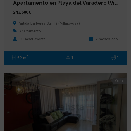
Apartamento en Playa del Varadero (Villajoyosa)
243.500€
Partida Barberes Sur 19 (Villajoyosa)
Apartamento
TuCasaFavorita
7 meses ago
2
62 m
1
1
Venta