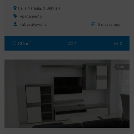
Calle Naranja, 3 Orihuela
Apartamento
TuCasaFavorita
6 meses ago
2
136 m
4
2
Venta