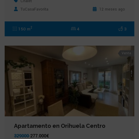
Chalet
TuCasaFavorita
12 meses ago
2
150 m
4
3
Venta
Apartamento en Orihuela Centro
329000
277.000€