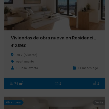
Viviendas de obra nueva en Residencial Halar, Pau 2 (Alicante)
412.598€
Pau 2 (Alicante)
Apartamento
TuCasaFavorita
11 meses ago
2
74 m
2
2
Obra nueva
Venta