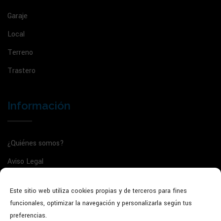
Garaje
Local
Terreno
Trastero
Información
¿Quiénes somos?
Aviso Legal
Política de privacidad
Este sitio web utiliza cookies propias y de terceros para fines
Política de cookies
funcionales, optimizar la navegación y personalizarla según tus
Agente de la propiedad inmobiliaria: GVRTE/2025/5022135
preferencias.