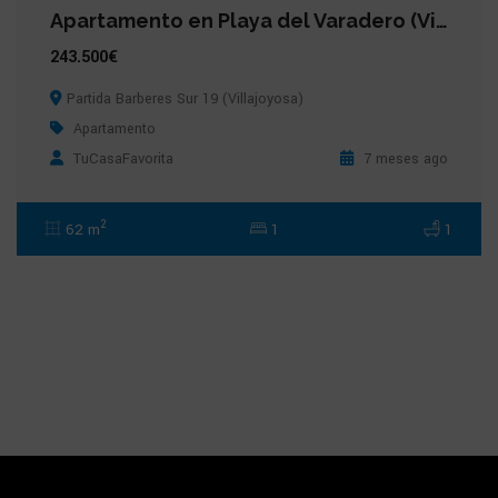
Apartamento en Playa del Varadero (Villajoyosa)
243.500€
Partida Barberes Sur 19 (Villajoyosa)
Apartamento
TuCasaFavorita
7 meses ago
2
62 m
1
1