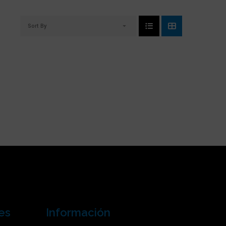
Sort By
es
Información