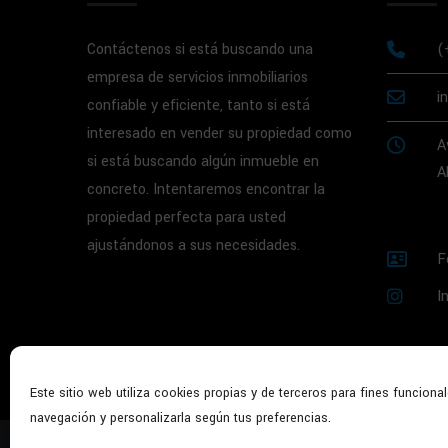
Contáctenos si está buscando una
(
empresa de servicios inmobiliarios
i
confiable y eficiente, tanto si está
interesado en vender su propiedad como
A
si está buscando algún inmueble en
A
concreto. Intentaremos encontrar la
propiedad perfecta para usted
ajustándonos a sus necesidades.
F
I
Este sitio web utiliza cookies propias y de terceros para fines funcional
navegación y personalizarla según tus preferencias.