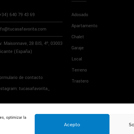
+34) 640 79 43 69
Adosado
Apartamento
nfo@tucasafavorita.com
Chalet
v. Maisonnave, 28 BIS, 4º, 03003
Garaje
licante (España)
Local
Terreno
ormulario de contacto
Trastero
nstagram: tucasafavorita_
es, optimizar la
Acepto
So