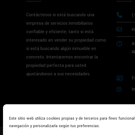
Contáctenos si está buscando una
(
empresa de servicios inmobiliarios
i
confiable y eficiente, tanto si está
interesado en vender su propiedad como
A
si está buscando algún inmueble en
A
concreto. Intentaremos encontrar la
propiedad perfecta para usted
ajustándonos a sus necesidades.
F
I
Este sitio web utiliza cookies propias y de terceros para fines funcional
navegación y personalizarla según tus preferencias.