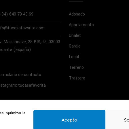
+34) 640 79 43 69
Adosado
Apartamento
nfo@tucasafavorita.com
Chalet
v. Maisonnave, 28 BIS, 4º, 03003
Garaje
licante (España)
Local
Terreno
ormulario de contacto
Trastero
nstagram: tucasafavorita_
es, optimizar la
Acepto
So