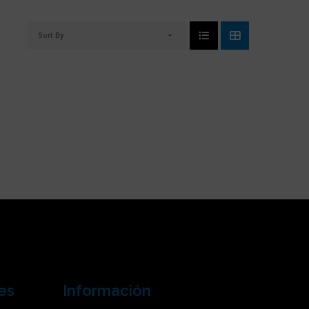
Sort By
es
Información