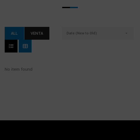
ALL
VENTA
Date (New to Old)
No item found