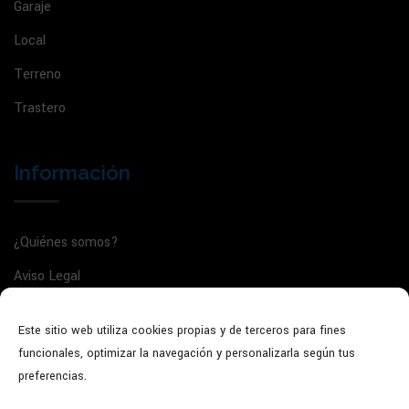
Garaje
Local
Terreno
Trastero
Información
¿Quiénes somos?
Aviso Legal
Política de privacidad
Este sitio web utiliza cookies propias y de terceros para fines
Política de cookies
funcionales, optimizar la navegación y personalizarla según tus
Agente de la propiedad inmobiliaria: GVRTE/2025/5022135
preferencias.