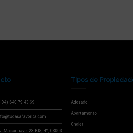
acto
Tipos de Propiedad
+34) 640 79 43 69
Adosado
Apartamento
nfo@tucasafavorita.com
Chalet
v. Maisonnave, 28 BIS, 4º, 03003