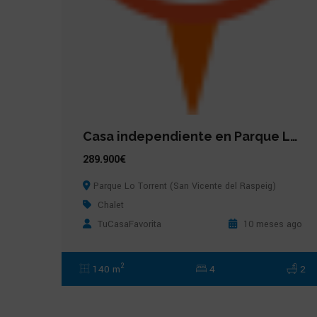
Casa independiente en Parque Lo Torrent (San Vicente del Raspeig)
289.900€
Parque Lo Torrent (San Vicente del Raspeig)
Chalet
TuCasaFavorita
10 meses ago
2
140 m
4
2