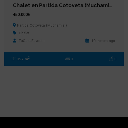
Chalet en Partida Cotoveta (Muchamiel)
450.000€
Partida Cotoveta (Muchamiel)
Chalet
TuCasaFavorita
10 meses ago
2
327 m
3
3