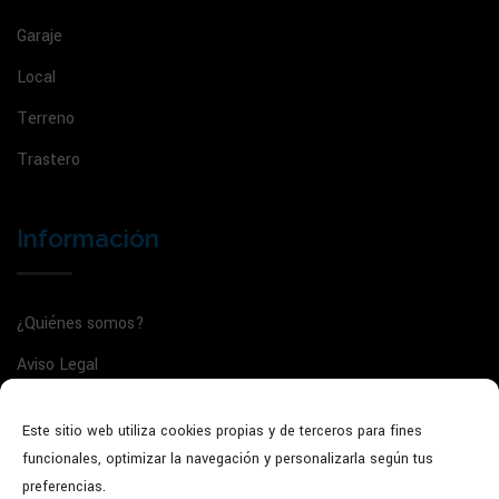
Garaje
Local
Terreno
Trastero
Información
¿Quiénes somos?
Aviso Legal
Política de privacidad
Este sitio web utiliza cookies propias y de terceros para fines
Política de cookies
funcionales, optimizar la navegación y personalizarla según tus
Agente de la propiedad inmobiliaria: GVRTE/2025/5022135
preferencias.