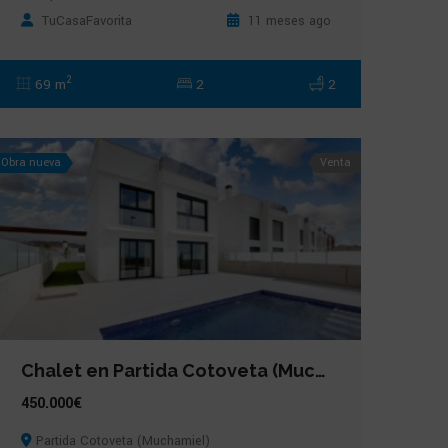
TuCasaFavorita
11 meses ago
2
69 m
2
2
Obra nueva
Venta
Chalet en Partida Cotoveta (Muchamiel)
450.000€
Partida Cotoveta (Muchamiel)