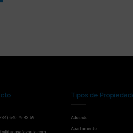
acto
Tipos de Propiedad
+34) 640 79 43 69
Adosado
Apartamento
nfo@tucasafavorita.com