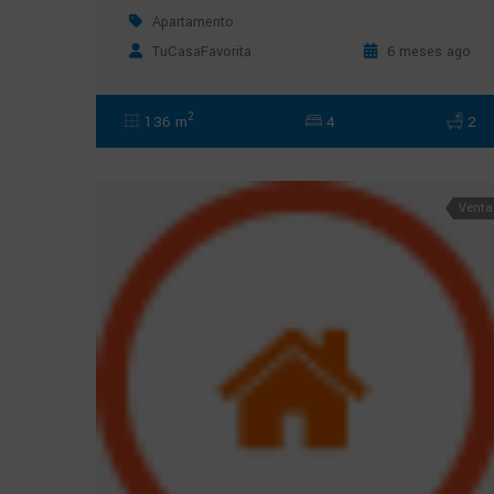
Apartamento
TuCasaFavorita
6 meses ago
2
136 m
4
2
Venta