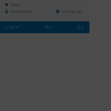
Chalet
TuCasaFavorita
10 meses ago
2
327 m
3
3