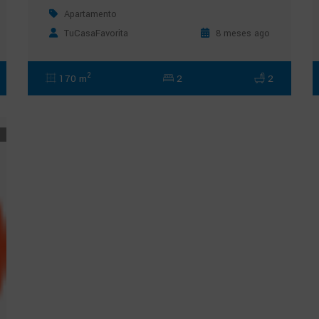
Apartamento
TuCasaFavorita
8 meses ago
2
170 m
2
2