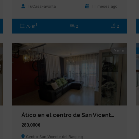
TuCasaFavorita
11 meses ago
2
76 m
2
2
Venta
Ático en el centro de San Vicente del Raspeig
280.000€
Centro San Vicente del Raspeig