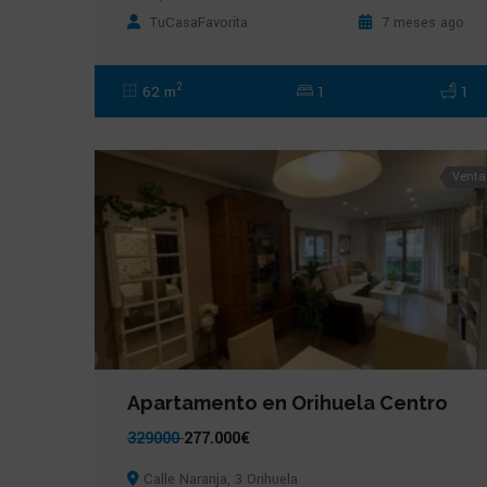
TuCasaFavorita
7 meses ago
2
62 m
1
1
Venta
Apartamento en Orihuela Centro
329000
277.000€
Calle Naranja, 3 Orihuela