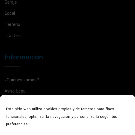
Garaje
Local
Terreno
Trastero
Información
¿Quiénes somos?
Aviso Legal
Política de privacidad
Este sitio web utiliza cookies propias y de terceros para fines
Política de cookies
funcionales, optimizar la navegación y personalizarla según tus
Agente de la propiedad inmobiliaria: GVRTE/2025/5022135
preferencias.