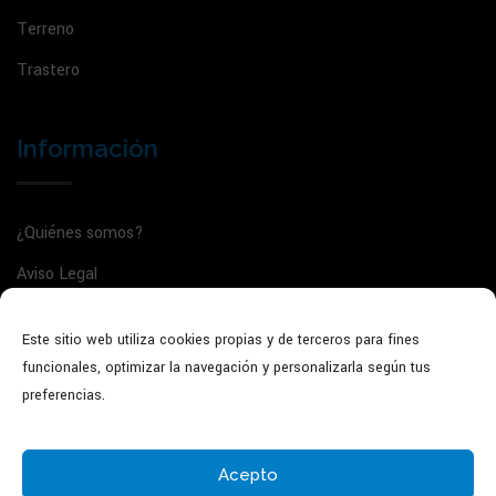
Terreno
Trastero
Información
¿Quiénes somos?
Aviso Legal
Política de privacidad
Este sitio web utiliza cookies propias y de terceros para fines
Política de cookies
funcionales, optimizar la navegación y personalizarla según tus
Agente de la propiedad inmobiliaria: GVRTE/2025/5022135
preferencias.
Acepto