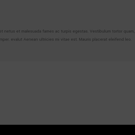
t netus et malesuada fames ac turpis egestas. Vestibulum tortor quam, fe
er. evalut Aenean ultricies mi vitae est. Mauris placerat eleifend leo.