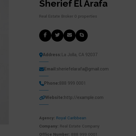
Sherief El Arafa
Real Estate Broker
0 properties
Address:
La Jolla, CA 92037
Email:
sheriefelarafa@gmail.com
Phone:
888 999 0001
Website:
http://example.com
Agency:
Royal Caribbean
Company:
Real Estate Company
Office Number:
888 999 0001