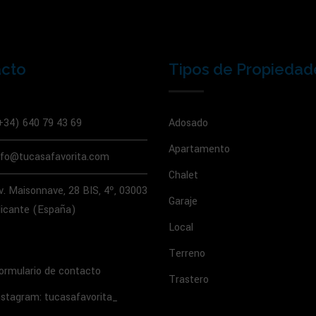
acto
Tipos de Propiedad
+34) 640 79 43 69
Adosado
Apartamento
nfo@tucasafavorita.com
Chalet
v. Maisonnave, 28 BIS, 4º, 03003
Garaje
licante (España)
Local
Terreno
ormulario de contacto
Trastero
nstagram: tucasafavorita_