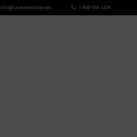
: info@tucasafavorita.com
1-800-555-1234